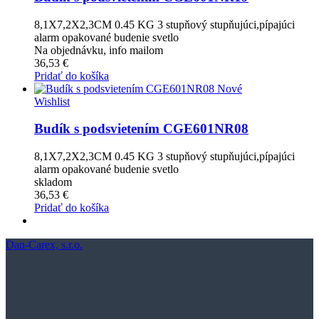
8,1X7,2X2,3CM 0.45 KG 3 stupňový stupňujúci,pípajúci
alarm opakované budenie svetlo
Na objednávku, info mailom
36,53 €
Pridať do košíka
Nové
Wishlist
Budík s podsvietením CGE601NR08
8,1X7,2X2,3CM 0.45 KG 3 stupňový stupňujúci,pípajúci
alarm opakované budenie svetlo
skladom
36,53 €
Pridať do košíka
Dan-Carex, s.r.o.