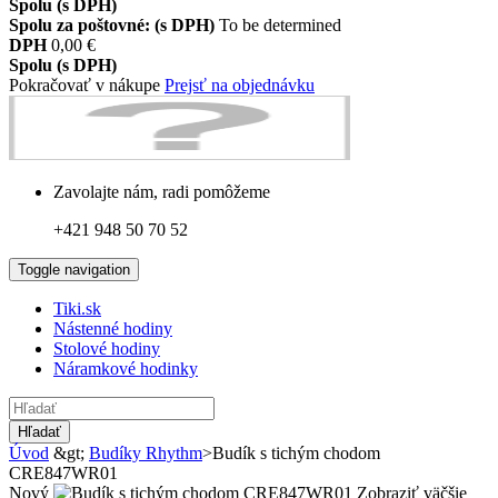
Spolu (s DPH)
Spolu za poštovné: (s DPH)
To be determined
DPH
0,00 €
Spolu (s DPH)
Pokračovať v nákupe
Prejsť na objednávku
Zavolajte nám, radi pomôžeme
+421 948 50 70 52
Toggle navigation
Tiki.sk
Nástenné hodiny
Stolové hodiny
Náramkové hodinky
Hľadať
Úvod
&gt;
Budíky Rhythm
>
Budík s tichým chodom
CRE847WR01
Nový
Zobraziť väčšie