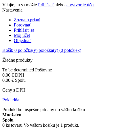
Vitajte, tu sa môžte
Prihlásiť
alebo
si vytvorite účet
Nastavenia
Zoznam prianí
Porovnať
Prihlásiť sa
Môj účet
Objednať
Košík
0
položka(y)
položka(y)
(0 položiek)
Žiadne produkty
To be determined
Poštovné
0,00 €
DPH
0,00 €
Spolu
Ceny s DPH
Pokladňa
Produkt bol úspešne pridaný do vášho košíku
Množstvo
Spolu
0
ks tovaru
Vo vašom košíku je 1 produkt.