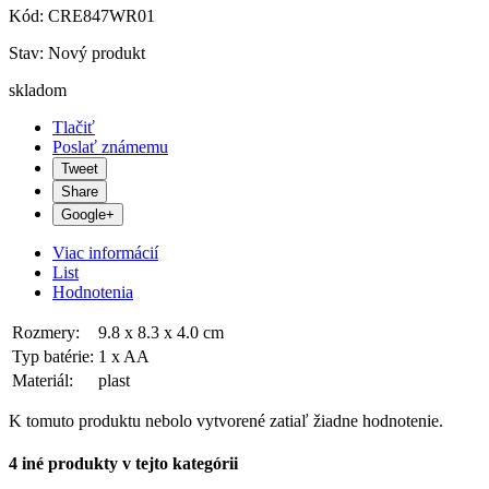
Kód:
CRE847WR01
Stav:
Nový produkt
skladom
Tlačiť
Poslať známemu
Tweet
Share
Google+
Viac informácií
List
Hodnotenia
Rozmery:
9.8 x 8.3 x 4.0 cm
Typ batérie:
1 x AA
Materiál:
plast
K tomuto produktu nebolo vytvorené zatiaľ žiadne hodnotenie.
4 iné produkty v tejto kategórii