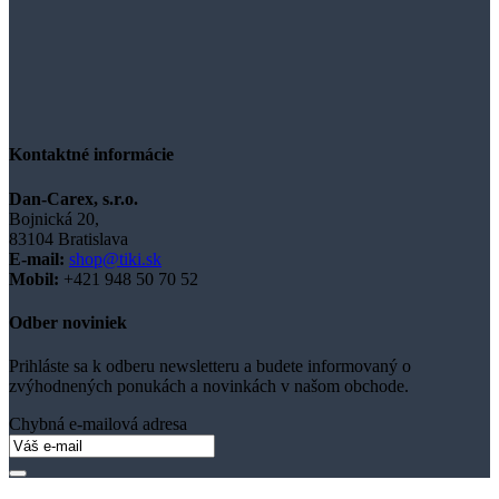
Kontaktné informácie
Dan-Carex, s.r.o.
Bojnická 20,
83104 Bratislava
E-mail:
shop@tiki.sk
Mobil:
+421
948 50 70 52
Odber noviniek
Prihláste sa k odberu newsletteru a budete informovaný o
zvýhodnených ponukách a novinkách v našom obchode.
Chybná e-mailová adresa