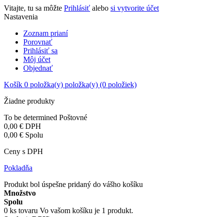
Vitajte, tu sa môžte
Prihlásiť
alebo
si vytvorite účet
Nastavenia
Zoznam prianí
Porovnať
Prihlásiť sa
Môj účet
Objednať
Košík
0
položka(y)
položka(y)
(0 položiek)
Žiadne produkty
To be determined
Poštovné
0,00 €
DPH
0,00 €
Spolu
Ceny s DPH
Pokladňa
Produkt bol úspešne pridaný do vášho košíku
Množstvo
Spolu
0
ks tovaru
Vo vašom košíku je 1 produkt.