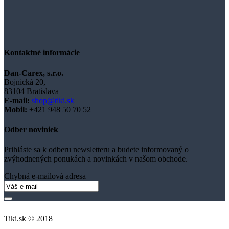
Kontaktné informácie
Dan-Carex, s.r.o.
Bojnická 20,
83104 Bratislava
E-mail:
shop@tiki.sk
Mobil:
+421
948 50 70 52
Odber noviniek
Prihláste sa k odberu newsletteru a budete informovaný o
zvýhodnených ponukách a novinkách v našom obchode.
Chybná e-mailová adresa
Tiki.sk © 2018