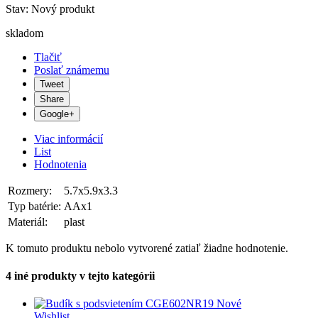
Stav:
Nový produkt
skladom
Tlačiť
Poslať známemu
Tweet
Share
Google+
Viac informácií
List
Hodnotenia
Rozmery:
5.7x5.9x3.3
Typ batérie:
AAx1
Materiál:
plast
K tomuto produktu nebolo vytvorené zatiaľ žiadne hodnotenie.
4 iné produkty v tejto kategórii
Nové
Wishlist