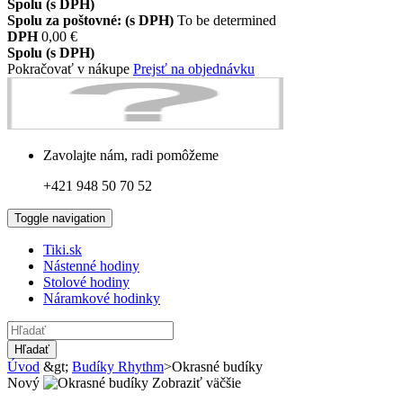
Spolu (s DPH)
Spolu za poštovné: (s DPH)
To be determined
DPH
0,00 €
Spolu (s DPH)
Pokračovať v nákupe
Prejsť na objednávku
Zavolajte nám, radi pomôžeme
+421 948 50 70 52
Toggle navigation
Tiki.sk
Nástenné hodiny
Stolové hodiny
Náramkové hodinky
Hľadať
Úvod
&gt;
Budíky Rhythm
>
Okrasné budíky
Nový
Zobraziť väčšie