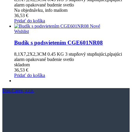
alarm opakované budenie svetlo
Na objednávku, info mailom
36,53 €
Pridať do košíka
Nové
Wishlist
Budík s podsvietením CGE601NR08
8,1X7,2X2,3CM 0.45 KG 3 stupňový stupňujúci,pípajúci
alarm opakované budenie svetlo
skladom
36,53 €
Pridať do košíka
Dan-Carex, s.r.o.