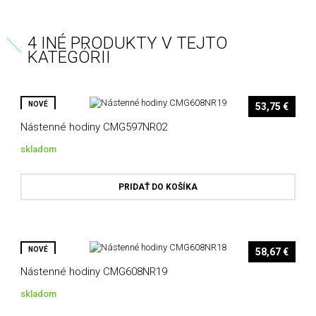
4 INÉ PRODUKTY V TEJTO
KATEGÓRII
NOVÉ
53,75 €
Nástenné hodiny CMG597NR02
skladom
PRIDAŤ DO KOŠÍKA
NOVÉ
58,67 €
Nástenné hodiny CMG608NR19
skladom