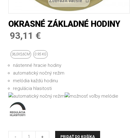
Zobraziť väčšie
OKRASNÉ ZÁKLADNÉ HODINY
93,11 €
36,0X5,6CM
0.95 KG
nástenné hracie hodiny
automatický nočný režim
melódia každú hodinu
regulácia hlasitosti
-
+
PRIDAŤ DO KOŠÍKA