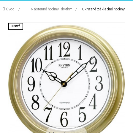
Úvod
&gt;
Nástenné hodiny Rhythm
>
Okrasné základné hodiny
navigation
NOVÝ