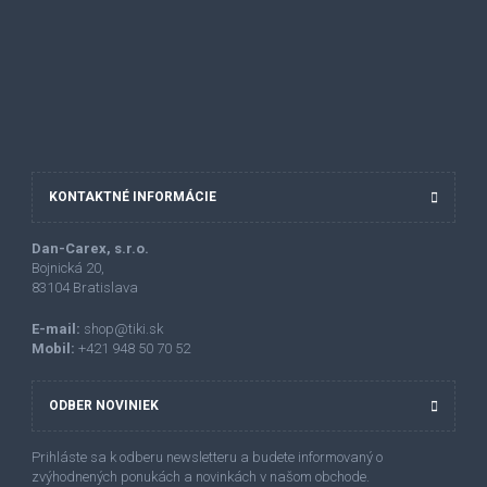
KONTAKTNÉ INFORMÁCIE
Dan-Carex, s.r.o.
Bojnická 20,
83104 Bratislava
E-mail:
shop@tiki.sk
Mobil:
+421
948 50 70 52
ODBER NOVINIEK
Prihláste sa k odberu newsletteru a budete informovaný o
zvýhodnených ponukách a novinkách v našom obchode.