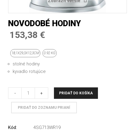
Zobraziť väčšie
NOVODOBÉ HODINY
153,38 €
18,1X29,3X12,3CM
0.92 KG
stolné hodiny
kyvadlo rotujúce
-
+
PRIDAŤ DO KOŠÍKA
PRIDAŤ DO ZOZNAMU PRIANÍ
Kód:
4SG713WR19