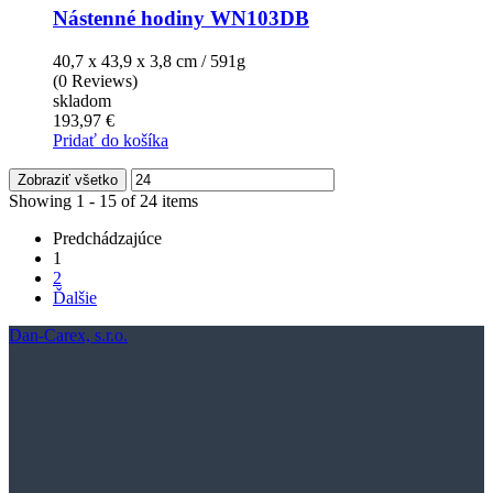
Nástenné hodiny WN103DB
40,7 x 43,9 x 3,8 cm / 591g
(0 Reviews)
skladom
193,97 €
Pridať do košíka
Zobraziť všetko
Showing 1 - 15 of 24 items
Predchádzajúce
1
2
Ďalšie
Dan-Carex, s.r.o.