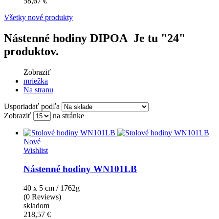
58,67 €
Všetky nové produkty
Nástenné hodiny DIPOA
Je tu "24"
produktov.
Zobraziť
mriežka
Na stranu
Usporiadať podľa
Zobraziť
na stránke
Nové
Wishlist
Nástenné hodiny WN101LB
40 x 5 cm / 1762g
(0 Reviews)
skladom
218,57 €