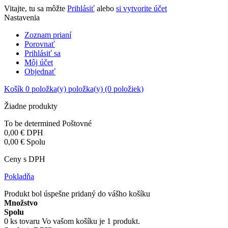
Vitajte, tu sa môžte
Prihlásiť
alebo
si vytvorite účet
Nastavenia
Zoznam prianí
Porovnať
Prihlásiť sa
Môj účet
Objednať
Košík
0
položka(y)
položka(y)
(0 položiek)
Žiadne produkty
To be determined
Poštovné
0,00 €
DPH
0,00 €
Spolu
Ceny s DPH
Pokladňa
Produkt bol úspešne pridaný do vášho košíku
Množstvo
Spolu
0
ks tovaru
Vo vašom košíku je 1 produkt.