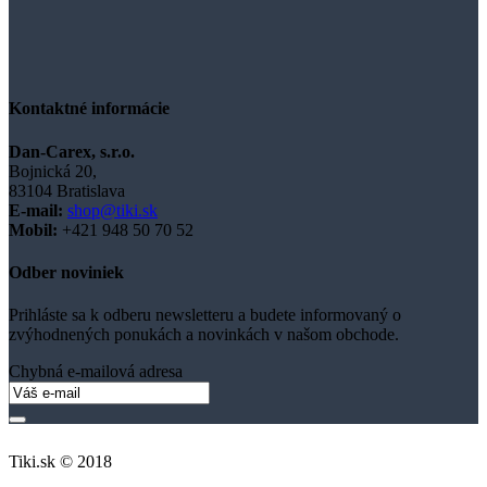
Kontaktné informácie
Dan-Carex, s.r.o.
Bojnická 20,
83104 Bratislava
E-mail:
shop@tiki.sk
Mobil:
+421
948 50 70 52
Odber noviniek
Prihláste sa k odberu newsletteru a budete informovaný o
zvýhodnených ponukách a novinkách v našom obchode.
Chybná e-mailová adresa
Tiki.sk © 2018