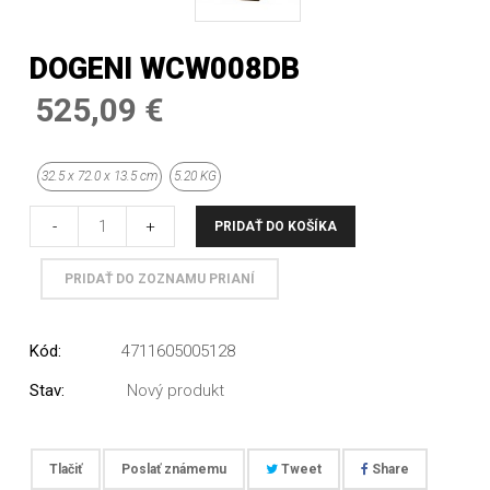
DOGENI WCW008DB
525,09 €
32.5 x 72.0 x 13.5 cm
5.20 KG
-
+
PRIDAŤ DO KOŠÍKA
PRIDAŤ DO ZOZNAMU PRIANÍ
Kód:
4711605005128
Stav:
Nový produkt
Tlačiť
Poslať známemu
Tweet
Share