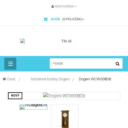
NASTAVENIA
KOŠÍK
(0 POLOŽIEK)
Toggle
Úvod
&gt;
Nástenné hodiny Dogeni
>
Dogeni WCW008DB
navigation
Zobraziť
väčšie
NOVÝ