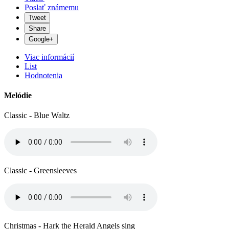
Poslať známemu
Tweet
Share
Google+
Viac informácií
List
Hodnotenia
Melódie
Classic - Blue Waltz
Classic - Greensleeves
Christmas - Hark the Herald Angels sing