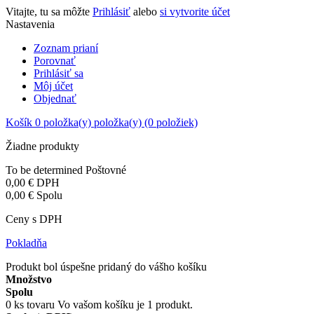
Vitajte, tu sa môžte
Prihlásiť
alebo
si vytvorite účet
Nastavenia
Zoznam prianí
Porovnať
Prihlásiť sa
Môj účet
Objednať
Košík
0
položka(y)
položka(y)
(0 položiek)
Žiadne produkty
To be determined
Poštovné
0,00 €
DPH
0,00 €
Spolu
Ceny s DPH
Pokladňa
Produkt bol úspešne pridaný do vášho košíku
Množstvo
Spolu
0
ks tovaru
Vo vašom košíku je 1 produkt.